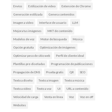
Envíos
Estilización de video
Extensión de Chrome
Generación estilizada
Genera contenidos
Imagen a video
Interfase de usuario
LLM
Mejora tus imágenes
MKT de contenido
Modelos de voz
Motor de búsqueda
Música
Opción gratuita
Optimización de imágenes
Optimizar peso de sitio web
Perfil de cliente ideal
Plantillas pre-diseñadas
Programación de publicaciones
Propagación de DNS
Prueba gratis
QR
SEO
Texto a diseño
Texto a imagen
Texto a música
Texto a video
Texto a voz
UI
URL a contenido
Velocidad de carga
Venta en línea
Voz
Voz en off
Websites