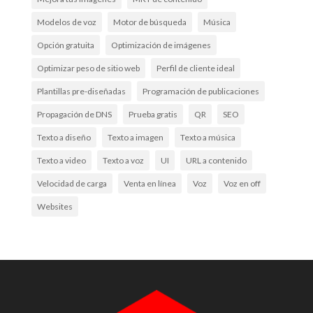
Modelos de voz
Motor de búsqueda
Música
Opción gratuita
Optimización de imágenes
Optimizar peso de sitio web
Perfil de cliente ideal
Plantillas pre-diseñadas
Programación de publicaciones
Propagación de DNS
Prueba gratis
QR
SEO
Texto a diseño
Texto a imagen
Texto a música
Texto a video
Texto a voz
UI
URL a contenido
Velocidad de carga
Venta en línea
Voz
Voz en off
Websites