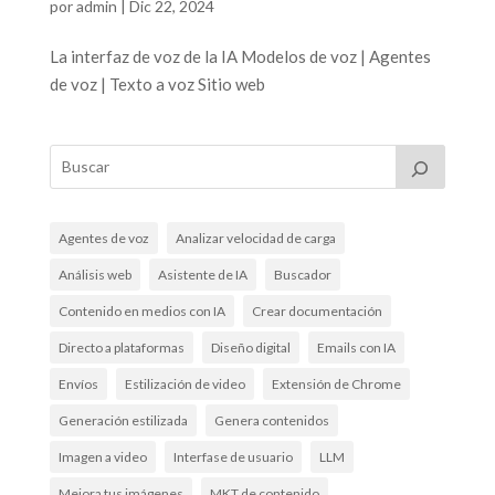
por
admin
|
Dic 22, 2024
La interfaz de voz de la IA Modelos de voz | Agentes
de voz | Texto a voz Sitio web
Agentes de voz
Analizar velocidad de carga
Análisis web
Asistente de IA
Buscador
Contenido en medios con IA
Crear documentación
Directo a plataformas
Diseño digital
Emails con IA
Envíos
Estilización de video
Extensión de Chrome
Generación estilizada
Genera contenidos
Imagen a video
Interfase de usuario
LLM
Mejora tus imágenes
MKT de contenido