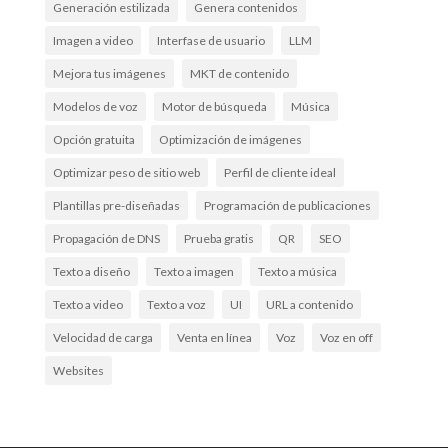
Generación estilizada
Genera contenidos
Imagen a video
Interfase de usuario
LLM
Mejora tus imágenes
MKT de contenido
Modelos de voz
Motor de búsqueda
Música
Opción gratuita
Optimización de imágenes
Optimizar peso de sitio web
Perfil de cliente ideal
Plantillas pre-diseñadas
Programación de publicaciones
Propagación de DNS
Prueba gratis
QR
SEO
Texto a diseño
Texto a imagen
Texto a música
Texto a video
Texto a voz
UI
URL a contenido
Velocidad de carga
Venta en línea
Voz
Voz en off
Websites