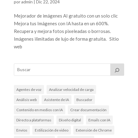
por
admin
|
Dic 22, 2024
Mejorador de imágenes AI gratuito con un solo clic
Mejora tus Imágenes con IA hasta en un 600%.
Recupera y mejora fotos pixeleadas o borrosas.
Imágenes ilimitadas de lujo de forma gratuita. Sitio
web
Agentes de voz
Analizar velocidad de carga
Análisis web
Asistente de IA
Buscador
Contenido en medios con IA
Crear documentación
Directo a plataformas
Diseño digital
Emails con IA
Envíos
Estilización de video
Extensión de Chrome