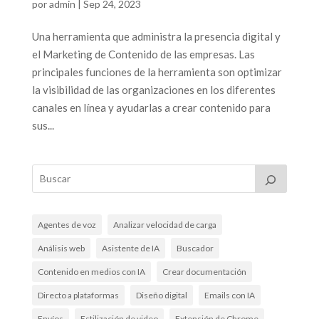
por
admin
|
Sep 24, 2023
Una herramienta que administra la presencia digital y
el Marketing de Contenido de las empresas. Las
principales funciones de la herramienta son optimizar
la visibilidad de las organizaciones en los diferentes
canales en línea y ayudarlas a crear contenido para
sus...
Agentes de voz
Analizar velocidad de carga
Análisis web
Asistente de IA
Buscador
Contenido en medios con IA
Crear documentación
Directo a plataformas
Diseño digital
Emails con IA
Envíos
Estilización de video
Extensión de Chrome