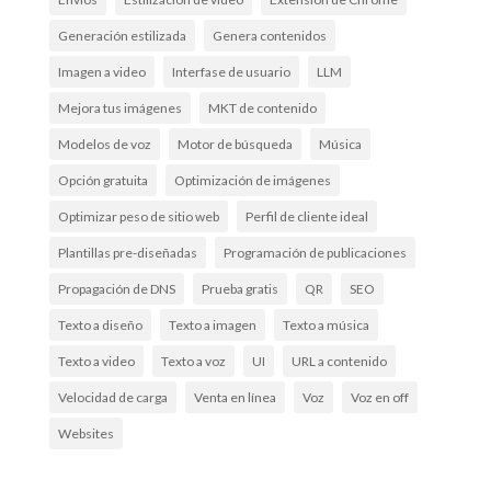
Generación estilizada
Genera contenidos
Imagen a video
Interfase de usuario
LLM
Mejora tus imágenes
MKT de contenido
Modelos de voz
Motor de búsqueda
Música
Opción gratuita
Optimización de imágenes
Optimizar peso de sitio web
Perfil de cliente ideal
Plantillas pre-diseñadas
Programación de publicaciones
Propagación de DNS
Prueba gratis
QR
SEO
Texto a diseño
Texto a imagen
Texto a música
Texto a video
Texto a voz
UI
URL a contenido
Velocidad de carga
Venta en línea
Voz
Voz en off
Websites