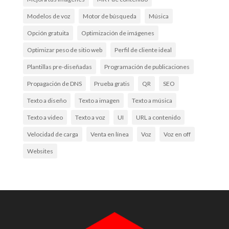
Modelos de voz
Motor de búsqueda
Música
Opción gratuita
Optimización de imágenes
Optimizar peso de sitio web
Perfil de cliente ideal
Plantillas pre-diseñadas
Programación de publicaciones
Propagación de DNS
Prueba gratis
QR
SEO
Texto a diseño
Texto a imagen
Texto a música
Texto a video
Texto a voz
UI
URL a contenido
Velocidad de carga
Venta en línea
Voz
Voz en off
Websites