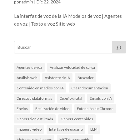
por
admin
|
Dic 22, 2024
La interfaz de voz de la IA Modelos de voz | Agentes
de voz | Texto a voz Sitio web
Agentes de voz
Analizar velocidad de carga
Análisis web
Asistente de IA
Buscador
Contenido en medios con IA
Crear documentación
Directo a plataformas
Diseño digital
Emails con IA
Envíos
Estilización de video
Extensión de Chrome
Generación estilizada
Genera contenidos
Imagen a video
Interfase de usuario
LLM
Mejora tus imágenes
MKT de contenido