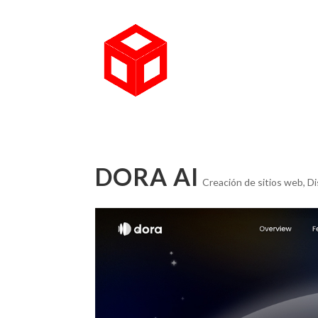
DORA AI
Creación de sitios web
,
D