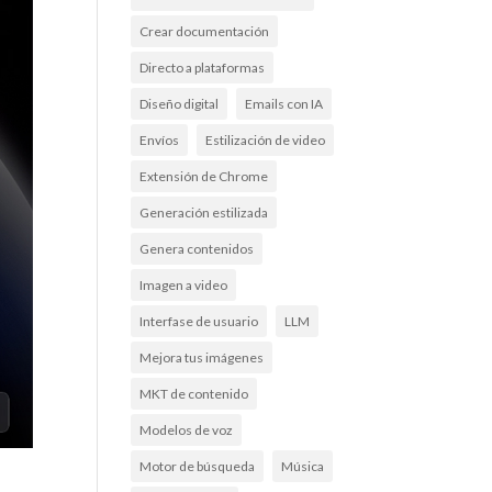
Crear documentación
Directo a plataformas
Diseño digital
Emails con IA
Envíos
Estilización de video
Extensión de Chrome
Generación estilizada
Genera contenidos
Imagen a video
Interfase de usuario
LLM
Mejora tus imágenes
MKT de contenido
Modelos de voz
Motor de búsqueda
Música