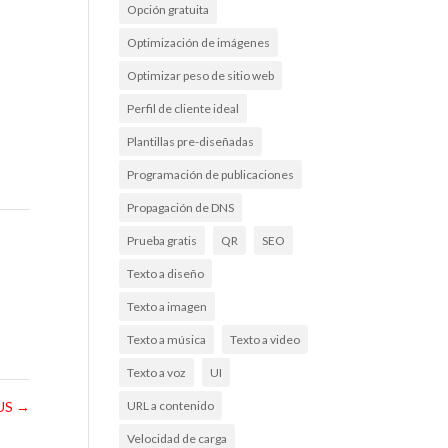
Opción gratuita
Optimización de imágenes
Optimizar peso de sitio web
Perfil de cliente ideal
Plantillas pre-diseñadas
Programación de publicaciones
Propagación de DNS
Prueba gratis
QR
SEO
Texto a diseño
Texto a imagen
Texto a música
Texto a video
Texto a voz
UI
US
→
URL a contenido
Velocidad de carga