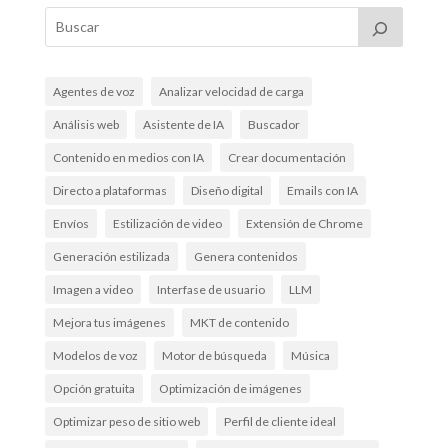
Agentes de voz
Analizar velocidad de carga
Análisis web
Asistente de IA
Buscador
Contenido en medios con IA
Crear documentación
Directo a plataformas
Diseño digital
Emails con IA
Envíos
Estilización de video
Extensión de Chrome
Generación estilizada
Genera contenidos
Imagen a video
Interfase de usuario
LLM
Mejora tus imágenes
MKT de contenido
Modelos de voz
Motor de búsqueda
Música
Opción gratuita
Optimización de imágenes
Optimizar peso de sitio web
Perfil de cliente ideal