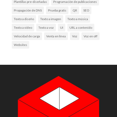
Plantillas pre-diseñadas
Programación de publicaciones
Propagación de DNS
Prueba gratis
QR
SEO
Texto a diseño
Texto a imagen
Texto a música
Texto a video
Texto a voz
UI
URL a contenido
Velocidad de carga
Venta en línea
Voz
Voz en off
Websites